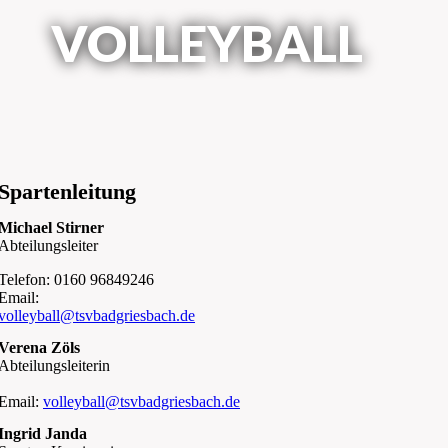
VOLLEYBALL
Spartenleitung
Michael Stirner
Abteilungsleiter
Telefon: 0160 96849246
Email:
volleyball@tsvbadgriesbach.de
Verena Zöls
Abteilungsleiterin
Email:
volleyball@tsvbadgriesbach.de
Ingrid Janda