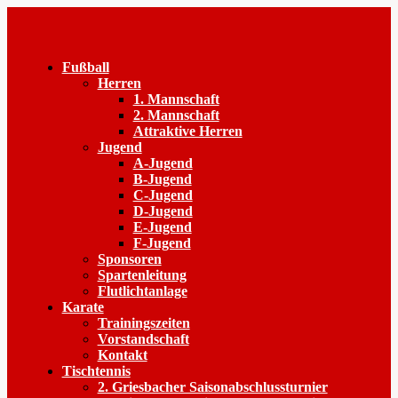
Fußball
Herren
1. Mannschaft
2. Mannschaft
Attraktive Herren
Jugend
A-Jugend
B-Jugend
C-Jugend
D-Jugend
E-Jugend
F-Jugend
Sponsoren
Spartenleitung
Flutlichtanlage
Karate
Trainingszeiten
Vorstandschaft
Kontakt
Tischtennis
2. Griesbacher Saisonabschlussturnier