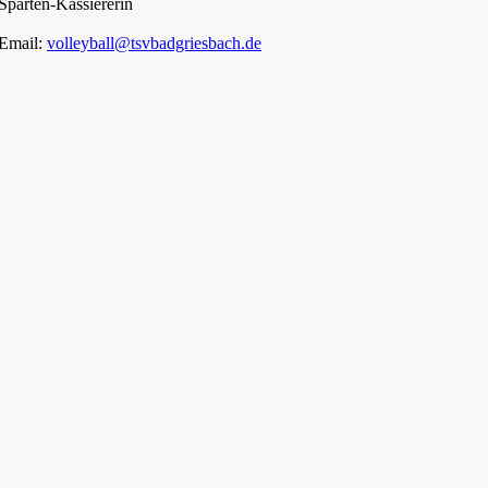
Sparten-Kassiererin
Email:
volleyball@tsvbadgriesbach.de