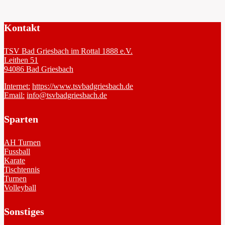
Kontakt
TSV Bad Griesbach im Rottal 1888 e.V.
Leithen 51
94086 Bad Griesbach
Internet:
https://www.tsvbadgriesbach.de
Email:
info@tsvbadgriesbach.de
Sparten
AH Turnen
Fussball
Karate
Tischtennis
Turnen
Volleyball
Sonstiges