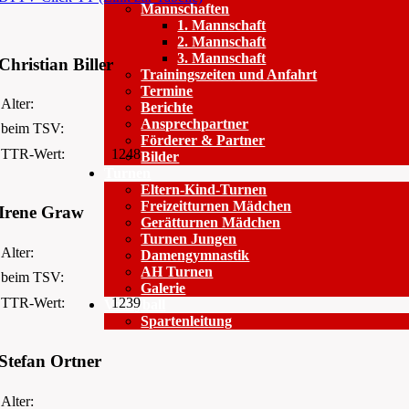
Mannschaften
1. Mannschaft
2. Mannschaft
3. Mannschaft
Christian Biller
Trainingszeiten und Anfahrt
Termine
Alter:
Berichte
Ansprechpartner
beim TSV:
Förderer & Partner
TTR-Wert:
1248
Bilder
Turnen
Eltern-Kind-Turnen
Freizeitturnen Mädchen
Irene Graw
Gerätturnen Mädchen
Turnen Jungen
Alter:
Damengymnastik
AH Turnen
beim TSV:
Galerie
TTR-Wert:
1239
Volleyball
Spartenleitung
Stefan Ortner
Alter: