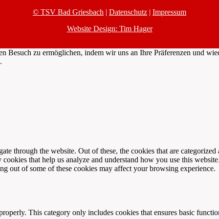
© TSV Bad Griesbach
|
Datenschutz
|
Impressum
Website Design: Tim Hager
n Besuch zu ermöglichen, indem wir uns an Ihre Präferenzen und wied
.
e through the website. Out of these, the cookies that are categorized a
rty cookies that help us analyze and understand how you use this websit
ting out of some of these cookies may affect your browsing experience.
properly. This category only includes cookies that ensures basic functio