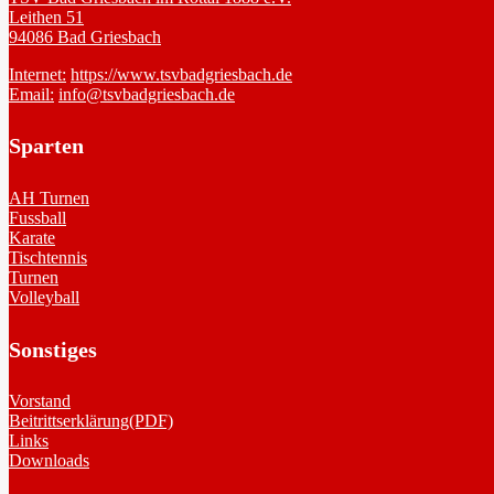
Leithen 51
94086 Bad Griesbach
Internet:
https://www.tsvbadgriesbach.de
Email:
info@tsvbadgriesbach.de
Sparten
AH Turnen
Fussball
Karate
Tischtennis
Turnen
Volleyball
Sonstiges
Vorstand
Beitrittserklärung(PDF)
Links
Downloads