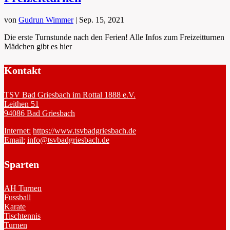
von
Gudrun Wimmer
|
Sep. 15, 2021
Die erste Turnstunde nach den Ferien! Alle Infos zum Freizeitturnen
Mädchen gibt es hier
Kontakt
TSV Bad Griesbach im Rottal 1888 e.V.
Leithen 51
94086 Bad Griesbach
Internet:
https://www.tsvbadgriesbach.de
Email:
info@tsvbadgriesbach.de
Sparten
AH Turnen
Fussball
Karate
Tischtennis
Turnen