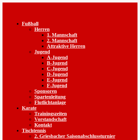
Fußball
Herren
1. Mannschaft
2. Mannschaft
Attraktive Herren
Jugend
A-Jugend
B-Jugend
C-Jugend
D-Jugend
E-Jugend
F-Jugend
Sponsoren
Spartenleitung
Flutlichtanlage
Karate
Trainingszeiten
Vorstandschaft
Kontakt
Tischtennis
2. Griesbacher Saisonabschlussturnier