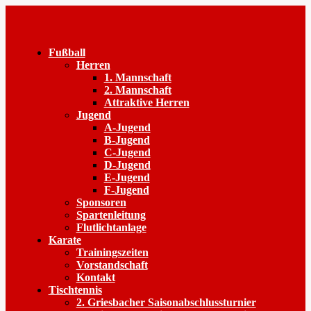
Fußball
Herren
1. Mannschaft
2. Mannschaft
Attraktive Herren
Jugend
A-Jugend
B-Jugend
C-Jugend
D-Jugend
E-Jugend
F-Jugend
Sponsoren
Spartenleitung
Flutlichtanlage
Karate
Trainingszeiten
Vorstandschaft
Kontakt
Tischtennis
2. Griesbacher Saisonabschlussturnier