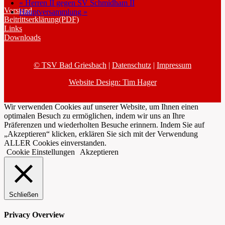
«
Herren II gegen SV Schmidham II
Vorstand
Hauptversammlung
»
Beitrittserklärung(PDF)
Links
Downloads
© TSV Bad Griesbach
|
Datenschutz
|
Impressum
Website Design: Tim Hager
Wir verwenden Cookies auf unserer Website, um Ihnen einen
optimalen Besuch zu ermöglichen, indem wir uns an Ihre
Präferenzen und wiederholten Besuche erinnern. Indem Sie auf
„Akzeptieren“ klicken, erklären Sie sich mit der Verwendung
ALLER Cookies einverstanden.
Cookie Einstellungen
Akzeptieren
Schließen
Privacy Overview