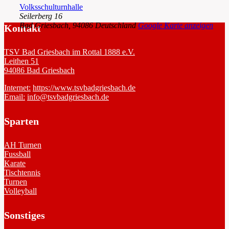
Volksschulturnhalle
Seilerberg 16
Bad Griesbach
,
94086
Deutschland
Google Karte anzeigen
Kontakt
TSV Bad Griesbach im Rottal 1888 e.V.
Leithen 51
94086 Bad Griesbach
Internet:
https://www.tsvbadgriesbach.de
Email:
info@tsvbadgriesbach.de
Sparten
AH Turnen
Fussball
Karate
Tischtennis
Turnen
Volleyball
Sonstiges